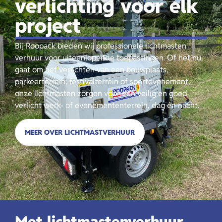
verlichting voor elk
project
Bij Roopack bieden wij professionele lichtmasten
verhuur voor uiteenlopende toepassingen. Of het nu
gaat om het verlichten van een bouwplaats,
parkeerterrein, festivalterrein of sportevenement,
onze lichtmasten zorgen voor een veilig en goed
verlicht werk- of evenemententerrein, dag én nacht.
MEER OVER LICHTMASTVERHUUR
Met lichtmastenverhuur