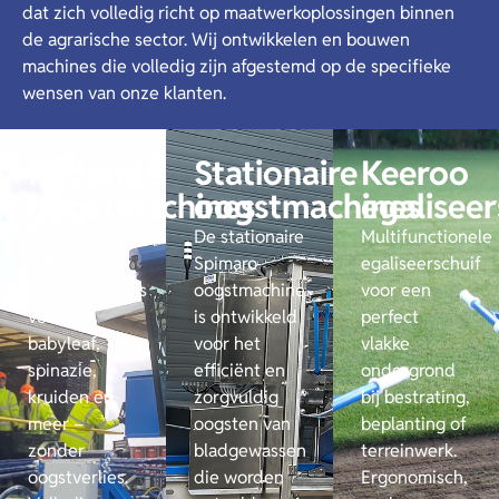
dat zich volledig richt op maatwerkoplossingen binnen
de agrarische sector. Wij ontwikkelen en bouwen
machines die volledig zijn afgestemd op de specifieke
wensen van onze klanten.
Rijdende
Stationaire
Keeroo
oogstmachines
oogstmachines​
egaliseer
Slimme en
De stationaire
Multifunctionele
efficiënte
Spimaro
egaliseerschuif
oogstmachines
oogstmachine
voor een
voor
is ontwikkeld
perfect
babyleaf,
voor het
vlakke
spinazie,
efficiënt en
ondergrond
kruiden en
zorgvuldig
bij bestrating,
meer –
oogsten van
beplanting of
zonder
bladgewassen
terreinwerk.
oogstverlies.
die worden
Ergonomisch,