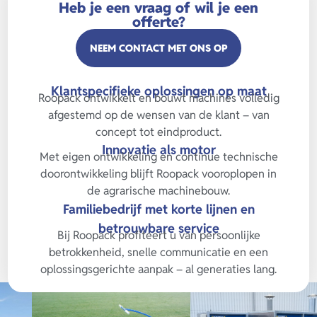
Heb je een vraag of wil je een
offerte?
NEEM CONTACT MET ONS OP
Klantspecifieke oplossingen op maat
Roopack ontwikkelt en bouwt machines volledig
afgestemd op de wensen van de klant – van
concept tot eindproduct.
Innovatie als motor
Met eigen ontwikkeling en continue technische
doorontwikkeling blijft Roopack vooroplopen in
de agrarische machinebouw.
Familiebedrijf met korte lijnen en
betrouwbare service
Bij Roopack profiteert u van persoonlijke
betrokkenheid, snelle communicatie en een
oplossingsgerichte aanpak – al generaties lang.