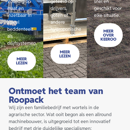
Volledig op
geteeld op
snel en
maat en
drijvers,
geschikt voor
inzetbaar in
goten of
elke situatie.
zowel
andere
beddenteelt
hydroponische
MEER
OVER
als
systemen.
KEEROO
drijfsystemen.
MEER
LEZEN
MEER
LEZEN
Ontmoet het team van
Roopack
Wij zijn een familiebedrijf met wortels in de
agrarische sector. Wat ooit begon als een allround
machinebouwer, is uitgegroeid tot een innovatief
bedrijf met drie duidelijke specialismen: